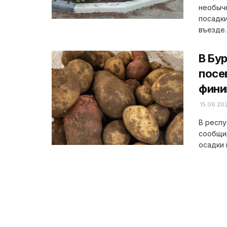
необычн
посадки
въезде..
В Бу
посе
фини
15.06.20
В респу
сообщил
осадки 