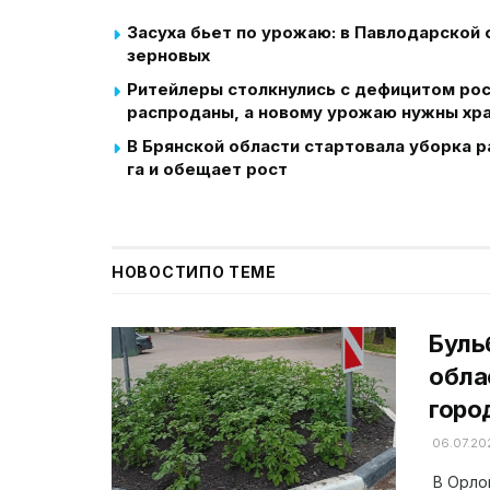
Засуха бьет по урожаю: в Павлодарской
зерновых
Ритейлеры столкнулись с дефицитом ро
распроданы, а новому урожаю нужны хр
В Брянской области стартовала уборка р
га и обещает рост
НОВОСТИ
ПО ТЕМЕ
Буль
обла
горо
06.07.20
В Орло