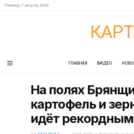
Пятница, 7 августа, 2026
КАР
ГЛАВНАЯ
ВИДЕО
НОВ
На полях Брянщ
картофель и зер
идёт рекордным
ОТ
ТАТЬЯНА Г.
27.05.2026
в
Региональные н