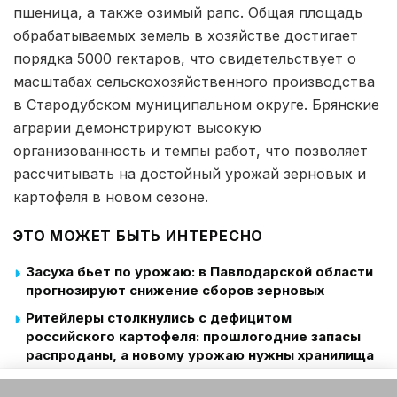
пшеница, а также озимый рапс. Общая площадь
обрабатываемых земель в хозяйстве достигает
порядка 5000 гектаров, что свидетельствует о
масштабах сельскохозяйственного производства
в Стародубском муниципальном округе. Брянские
аграрии демонстрируют высокую
организованность и темпы работ, что позволяет
рассчитывать на достойный урожай зерновых и
картофеля в новом сезоне.
ЭТО МОЖЕТ БЫТЬ ИНТЕРЕСНО
Засуха бьет по урожаю: в Павлодарской области
прогнозируют снижение сборов зерновых
Ритейлеры столкнулись с дефицитом
российского картофеля: прошлогодние запасы
распроданы, а новому урожаю нужны хранилища
В Брянской области стартовала уборка раннего
Этот веб-сайт использует файлы cookie. Продолжая