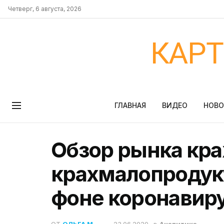
Четверг, 6 августа, 2026
КАР
ГЛАВНАЯ
ВИДЕО
НОВ
Обзор рынка кра
крахмалопродукт
фоне коронавир
ОТ
ОЛЬГА М.
23.06.2020
в
Аналитика