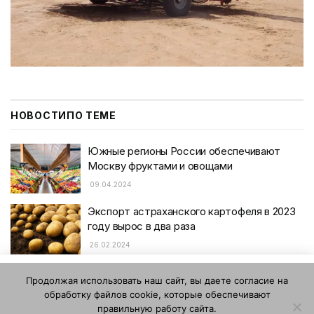
НОВОСТИ
ПО ТЕМЕ
Южные регионы России обеспечивают
Москву фруктами и овощами
09.04.2024
Экспорт астраханского картофеля в 2023
году вырос в два раза
26.02.2024
Этот веб-сайт использует файлы cookie. Продолжая
Продолжая использовать наш сайт, вы даете согласие на
пользоваться этим веб-сайтом, вы даете согласие на
обработку файлов cookie, которые обеспечивают
использование файлов cookie. Ознакомьтесь с нашей
правильную работу сайта.