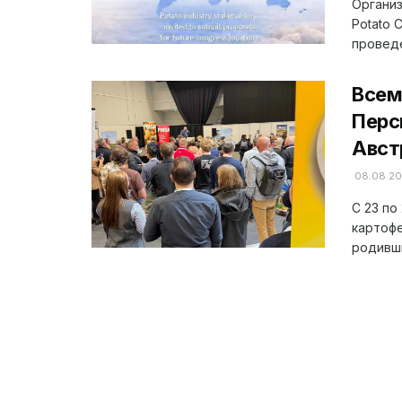
Организ
Potato 
проведе
Всем
Перс
Авст
08.08.2
С 23 по
картофе
родивши