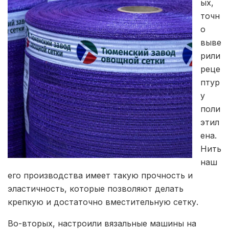
ых,
точн
о
выве
рили
реце
птур
у
поли
этил
ена.
Нить
наш
его производства имеет такую прочность и
эластичность, которые позволяют делать
крепкую и достаточно вместительную сетку.
Во-вторых, настроили вязальные машины на