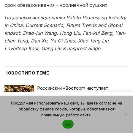
срок обезвоживания – «солнечной сушки».
По
данным
исследования
Potato Processing Industry
in China: Current Scenario, Future Trends and Global
Impact; Zhao-jun Wang, Hong Liu, Fan-kui Zeng, Yan-
chen Yang, Dan Xu, Yu-Ci Zhao, Xiao-feng Liu,
Lovedeep Kaur, Gang Liu & Jaspreet Singh
НОВОСТИ
ПО ТЕМЕ
Российский «Восторг» наступает:
отечественный картофель фри готов
Этот веб-сайт использует файлы cookie. Продолжая
заместить импорт
Продолжая использовать наш сайт, вы даете согласие на
пользоваться этим веб-сайтом, вы даете согласие на
27.07.2026
обработку файлов cookie, которые обеспечивают
использование файлов cookie. Ознакомьтесь с нашей
правильную работу сайта.
Политикой конфиденциальности и использования файлов
Россия резко нарастила закупки картофеля
Ok
из Китая в июне, но годовая динамика
cookie
.
Я согласен
остаётся отрицательной