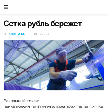
Сетка рубль бережет
ОТ
ОЛЬГА М.
19.07.2024
Рекламный токен:
3apb1Qrwwr2uBg1ECcGxGv1QwA9iZad33KJeuGqC15e