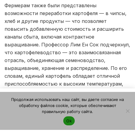
Фермерам также были представлены
возможности переработки картофеля — в чипсы,
хлеб и другие продукты — что позволяет
повысить добавленную стоимость и расширить
каналы сбыта, включая контрактное
выращивание. Профессор Лим Ен Сок подчеркнул,
что картофелеводство — это взаимосвязанная
отрасль, объединяющая семеноводство,
выращивание, хранение и распределение. По его
словам, единый картофель обладает отличной
приспособляемостью к высоким температурам,
что делает его новой альтернативой для
Этот веб-сайт использует файлы cookie. Продолжая
картофельной промышленности в южных
Продолжая использовать наш сайт, вы даете согласие на
пользоваться этим веб-сайтом, вы даете согласие на
обработку файлов cookie, которые обеспечивают
регионах на фоне изменения климата. Он также
использование файлов cookie. Ознакомьтесь с нашей
правильную работу сайта.
Политикой конфиденциальности и использования файлов
отметил, что стабильное управление системой
Ok
cookie
.
выращивания качественного семенного картофеля
Я согласен
является ключевым фактором