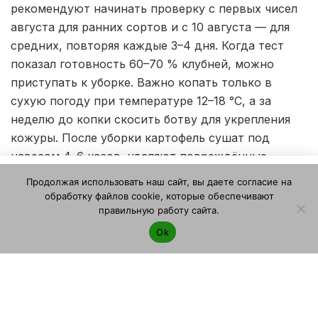
рекомендуют начинать проверку с первых чисел
августа для ранних сортов и с 10 августа — для
средних, повторяя каждые 3–4 дня. Когда тест
показал готовность 60–70 % клубней, можно
приступать к уборке. Важно копать только в
сухую погоду при температуре 12–18 °C, а за
неделю до копки скосить ботву для укрепления
кожуры. После уборки картофель сушат под
навесом 4–6 часов, удаляют повреждённые
Этот веб-сайт использует файлы cookie. Продолжая
клубни, затем выдерживают две недели в тёмном
Продолжая использовать наш сайт, вы даете согласие на
пользоваться этим веб-сайтом, вы даете согласие на
месте при 10 °C для дозаривания — и только
обработку файлов cookie, которые обеспечивают
использование файлов cookie. Ознакомьтесь с нашей
после этого отправляют в хранилище. Такой
правильную работу сайта.
Политикой конфиденциальности и использования файлов
подход гарантирует, что урожай пролежит до
Ok
cookie
.
Я согласен
самой весны.
ЭТО МОЖЕТ БЫТЬ ИНТЕРЕСНО
Засуха бьет по урожаю: в Павлодарской области