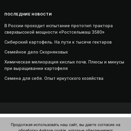
ПОСЛЕДНИЕ НОВОСТИ
В России проходит испытание прототип трактора
сверхвысокой мощности «Ростсельмаш 3580»
Сибирский картофель. На пути к тысяче гектаров
Семейное дело Скорняковых
Химическая мелиорация кислых почв. Плюсы и минусы
при выращивании картофеля
Семена для себя. Опыт иркутского хозяйства
Этот веб-сайт использует файлы cookie. Продолжая
© 2026 Журнал "Картофельная система"
Продолжая использовать наш сайт, вы даете согласие на
пользоваться этим веб-сайтом, вы даете согласие на
обработку файлов cookie, которые обеспечивают