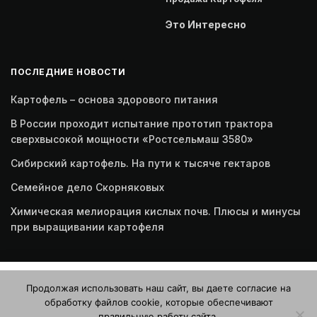
Это Интересно
ПОСЛЕДНИЕ НОВОСТИ
Картофель – основа здорового питания
В России проходит испытание прототип трактора
сверхвысокой мощности «Ростсельмаш 3580»
Сибирский картофель. На пути к тысяче гектаров
Семейное дело Скорняковых
Химическая мелиорация кислых почв. Плюсы и минусы
при выращивании картофеля
Этот веб-сайт использует файлы cookie. Продолжая
Продолжая использовать наш сайт, вы даете согласие на
пользоваться этим веб-сайтом, вы даете согласие на
обработку файлов cookie, которые обеспечивают
использование файлов cookie. Ознакомьтесь с нашей
правильную работу сайта.