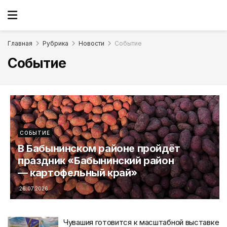
Главная
Рубрика
Новости
Событие
Событие
СОБЫТИЕ
В Бабынинском районе пройдёт
праздник «Бабынинский район
— картофельный край»
26.07.2026
Чувашия готовится к масштабной выставке