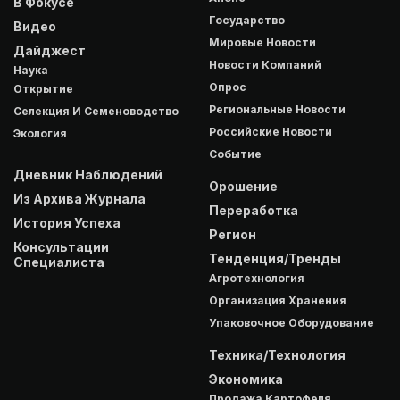
В Фокусе
Государство
Видео
Мировые Новости
Дайджест
Новости Компаний
Наука
Опрос
Открытие
Региональные Новости
Селекция И Семеноводство
Российские Новости
Экология
Событие
Дневник Наблюдений
Орошение
Из Архива Журнала
Переработка
История Успеха
Регион
Консультации
Тенденция/Тренды
Специалиста
Агротехнология
Организация Хранения
Упаковочное Оборудование
Техника/Технология
Экономика
Продажа Картофеля