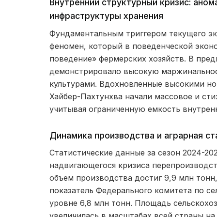
Внутренний структурный кризис: аном
инфраструктуры хранения
Фундаментальным триггером текущего эк
феномен, который в поведенческой экон
поведение» фермерских хозяйств. В пр
демонстрировало высокую маржинальнос
культурами. Вдохновленные высокими но
Хайбер-Пахтунхва начали массовое и ст
учитывая ограниченную емкость внутренн
Динамика производства и аграрная ст
Статистические данные за сезон 2024-20
надвигающегося кризиса перепроизводст
объем производства достиг 9,9 млн тонн
показатель Федерального комитета по се
уровне 6,8 млн тонн. Площадь сельскохо
увеличилась в масштабах всей страны на 