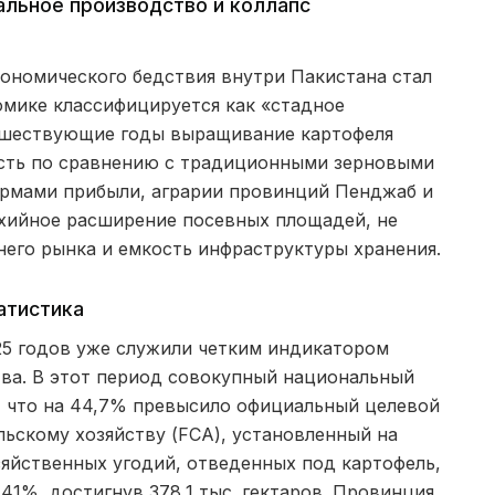
альное производство и коллапс
ономического бедствия внутри Пакистана стал
омике классифицируется как «стадное
едшествующие годы выращивание картофеля
ть по сравнению с традиционными зерновыми
рмами прибыли, аграрии провинций Пенджаб и
ихийное расширение посевных площадей, не
его рынка и емкость инфраструктуры хранения.
атистика
25 годов уже служили четким индикатором
ва. В этот период совокупный национальный
, что на 44,7% превысило официальный целевой
льскому хозяйству (FCA), установленный на
зяйственных угодий, отведенных под картофель,
41%, достигнув 378,1 тыс. гектаров. Провинция