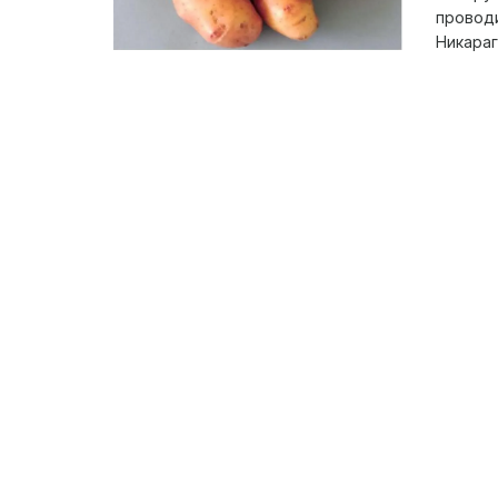
проводи
Никараг