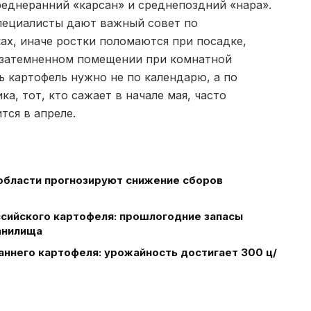
среднеранний «карсан» и среднепоздний «нара».
пециалисты дают важный совет по
ах, иначе ростки поломаются при посадке,
в затемненном помещении при комнатной
ь картофель нужно не по календарю, а по
а, тот, кто сажает в начале мая, часто
тся в апреле.
 области прогнозируют снижение сборов
ссийского картофеля: прошлогодние запасы
анилища
аннего картофеля: урожайность достигает 300 ц/