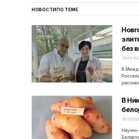
НОВОСТИ
ПО ТЕМЕ
Новг
элит
без 
01.06.20
В Между
Россель
рассказ
В Ни
бело
18.07.20
Научно-
Белару