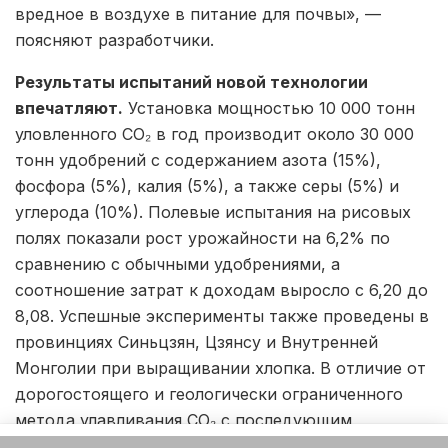
вредное в воздухе в питание для почвы», —
поясняют разработчики.
Результаты испытаний новой технологии
впечатляют.
Установка мощностью 10 000 тонн
уловленного CO₂ в год производит около 30 000
тонн удобрений с содержанием азота (15%),
фосфора (5%), калия (5%), а также серы (5%) и
углерода (10%). Полевые испытания на рисовых
полях показали рост урожайности на 6,2% по
сравнению с обычными удобрениями, а
соотношение затрат к доходам выросло с 6,20 до
8,08. Успешные эксперименты также проведены в
провинциях Синьцзян, Цзянсу и Внутренней
Монголии при выращивании хлопка. В отличие от
дорогостоящего и геологически ограниченного
метода улавливания CO₂ с последующим
захоронением, китайская технология предлагает
Этот веб-сайт использует файлы cookie. Продолжая