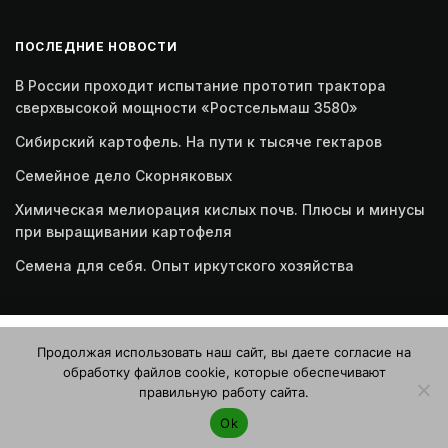
ПОСЛЕДНИЕ НОВОСТИ
В России проходит испытание прототип трактора
сверхвысокой мощности «Ростсельмаш 3580»
Сибирский картофель. На пути к тысяче гектаров
Семейное дело Скорняковых
Химическая мелиорация кислых почв. Плюсы и минусы
при выращивании картофеля
Семена для себя. Опыт иркутского хозяйства
Этот веб-сайт использует файлы cookie. Продолжая
Продолжая использовать наш сайт, вы даете согласие на
пользоваться этим веб-сайтом, вы даете согласие на
обработку файлов cookie, которые обеспечивают
использование файлов cookie. Ознакомьтесь с нашей
правильную работу сайта.
Политикой конфиденциальности и использования файлов
© 2026 Журнал "Картофельная система"
Ok
cookie
.
Я согласен