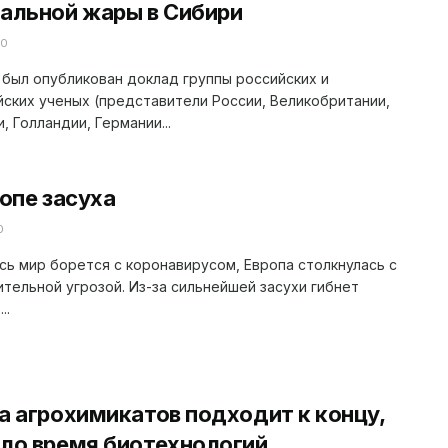
альной жары в Сибири
20
 был опубликован доклад группы российских и
ских ученых (представители России, Великобритании,
, Голландии, Германии...
ропе засуха
0
сь мир борется с коронавирусом, Европа столкнулась с
тельной угрозой. Из-за сильнейшей засухи гибнет
..
а агрохимикатов подходит к концу,
ло время биотехнологий