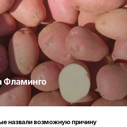
а Фламинго
ые назвали возможную причину