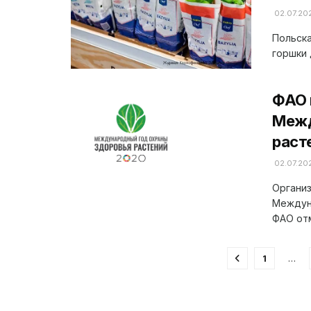
02.07.20
Польска
горшки 
ФАО 
Межд
раст
02.07.20
Организ
Междун
ФАО отм
1
…