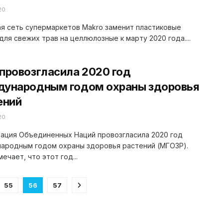
20
я сеть супермаркетов Makro заменит пластиковые
для свежих трав на целлюлозные к марту 2020 года....
провозгласила 2020 год
ународным годом охраны здоровья
ений
20
ация Объединенных Наций провозгласила 2020 год
ародным годом охраны здоровья растений (МГОЗР).
ечает, что этот год...
55
56
57