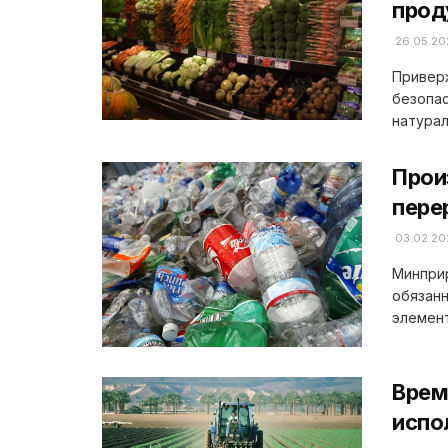
прод
26.05.20
Приверж
безопас
натураль
Прои
пере
03.02.20
Минпри
обязанн
элемент
Врем
испо