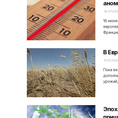
аном
18.07.20
16 июня
европей
Франции
В Ев
11.07.202
Пока ве
дополни
урожай,.
Эпох
приш