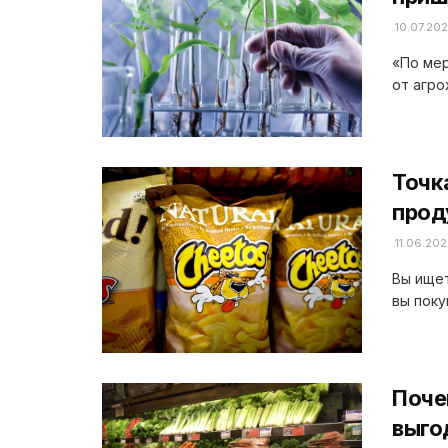
10.07.20
«По мер
от агро
Точк
прод
11.06.20
Вы ищет
вы поку
Поче
выго