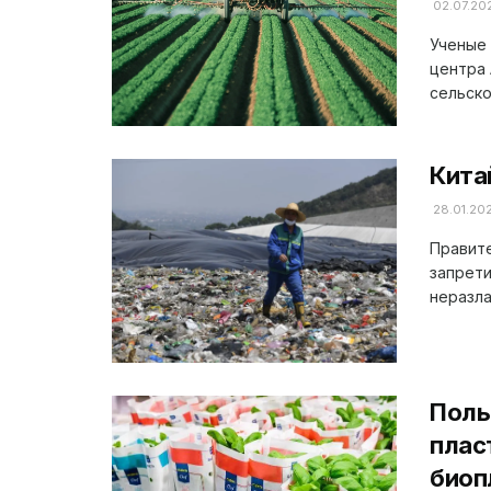
02.07.20
Ученые 
центра 
сельско
Кита
28.01.20
Правите
запрети
неразла
Поль
плас
биоп