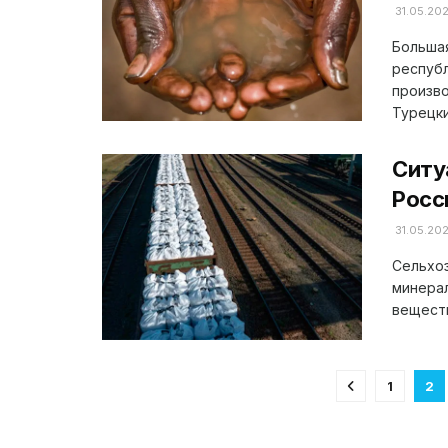
31.05.20
Большая
республ
произв
Турецкие
Ситу
Росс
31.05.20
Сельхоз
минерал
веществ
1
2