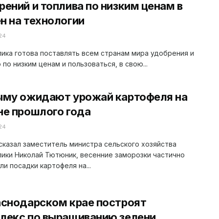
рений и топлива по низким ценам в
н на технологии
24
ика готова поставлять всем странам мира удобрения и
 по низким ценам и пользоваться, в свою...
ыму ожидают урожай картофеля на
не прошлого года
24
сказал заместитель министра сельского хозяйства
ики Николай Тютюник, весенние заморозки частично
ли посадки картофеля на...
аснодарском крае построят
лекс по выращиванию зелени