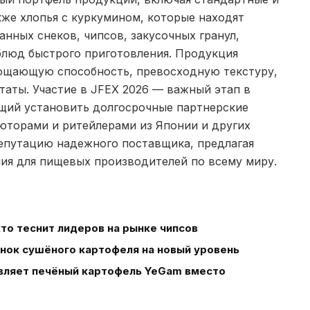
кже хлопья с куркумином, которые находят
нных снеков, чипсов, закусочных гранул,
 блюд быстрого приготовления. Продукция
ощающую способность, превосходную текстуру,
таты. Участие в JFEX 2026 — важный этап в
ющий установить долгосрочные партнерские
юторами и ритейлерами из Японии и других
репутацию надежного поставщика, предлагая
я для пищевых производителей по всему миру.
то теснит лидеров на рынке чипсов
нок сушёного картофеля на новый уровень
тавляет печёный картофель YeGam вместо