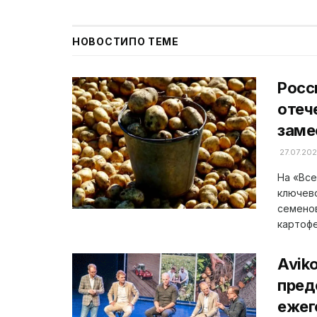
НОВОСТИ
ПО ТЕМЕ
Росс
отеч
заме
27.07.20
На «Все
ключево
семено
картофел
Avik
пред
ежег